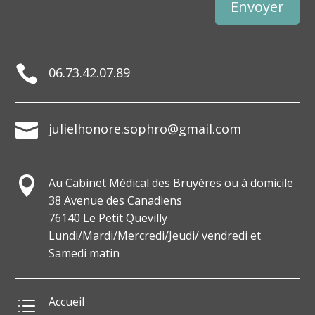
Envoyer

06.73.42.07.89

julielhonore.sophro@gmail.com

Au Cabinet Médical des Bruyères ou à domicile
38 Avenue des Canadiens
76140 Le Petit Quevilly
Lundi/Mardi/Mercredi/Jeudi/ vendredi et
Samedi matin
Accueil
d