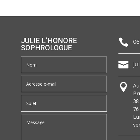
JULIE L’HONORE

06
SOPHROLOGUE

ju

Au
Br
38
761
Lu
ve