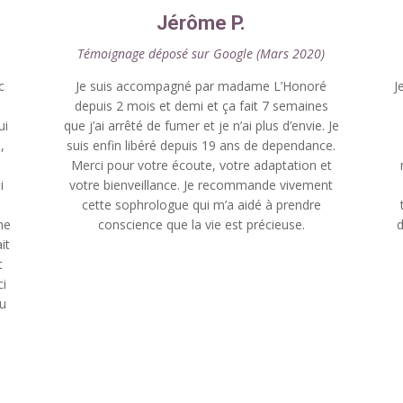
Jérôme P.
Témoignage déposé sur
Google (Mars 2020)
c
Je suis accompagné par madame L’Honoré
J
depuis 2 mois et demi et ça fait 7 semaines
ui
que j’ai arrêté de fumer et je n’ai plus d’envie. Je
,
suis enfin libéré depuis 19 ans de dependance.
u
Merci pour votre écoute, votre adaptation et
i
votre bienveillance. Je recommande vivement
cette sophrologue qui m’a aidé à prendre
me
conscience que la vie est précieuse.
d
it
t
ci
Tu