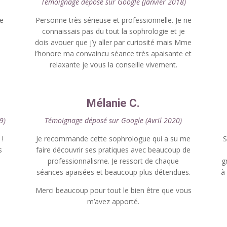
)
Témoignage déposé sur Google (Janvier 2018)
ne
Personne très sérieuse et professionnelle. Je ne
a
connaissais pas du tout la sophrologie et je
dois avouer que j’y aller par curiosité mais Mme
l’honore ma convaincu séance très apaisante et
relaxante je vous la conseille vivement.
Mélanie C.
9)
Témoignage déposé sur Google (Avril 2020)
 !
Je recommande cette sophrologue qui a su me
S
s
faire découvrir ses pratiques avec beaucoup de
professionnalisme. Je ressort de chaque
g
séances apaisées et beaucoup plus détendues.
à
Merci beaucoup pour tout le bien être que vous
m’avez apporté.