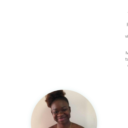
v
M
t