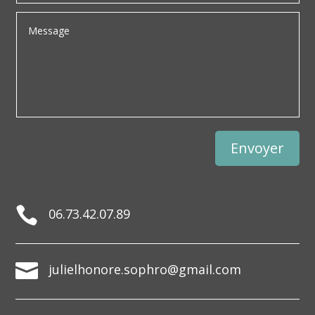
Envoyer

06.73.42.07.89

julielhonore.sophro@gmail.com