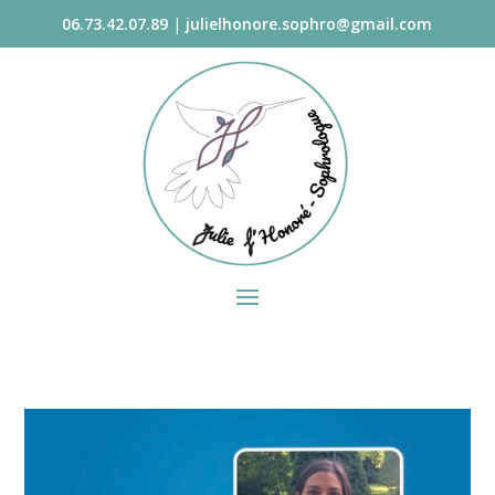
06.73.42.07.89
|
julielhonore.sophro@gmail.com